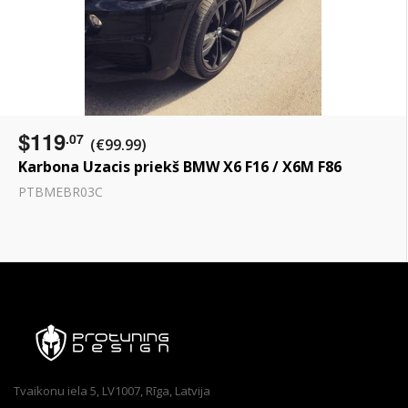
$119
.07
(€99.99)
Karbona Uzacis priekš BMW X6 F16 / X6M F86
PTBMEBR03C
Tvaikonu iela 5, LV1007, Rīga, Latvija