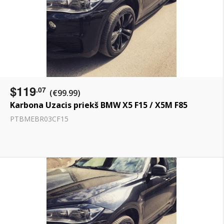
$119
.07
(€99.99)
Karbona Uzacis priekš BMW X5 F15 / X5M F85
PTBMEBR03CF15