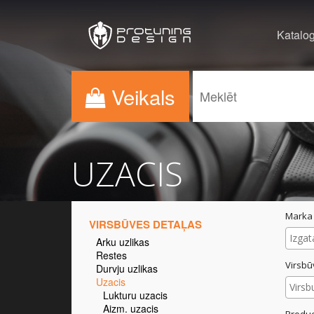
Katalo
Veikals
UZACIS
Marka
VIRSBŪVES DETAĻAS
Arku uzlikas
Restes
Virsbū
Durvju uzlikas
Uzacis
Lukturu uzacis
Aizm. uzacis
Produc