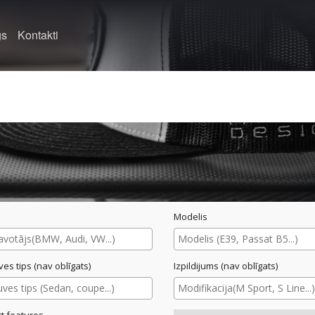
gs
Kontakti
Modelis
ves tips (nav oblīgats)
Izpildijums (nav oblīgats)
t features