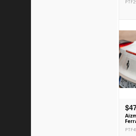
PTF2
$4
Aizm
Ferr
PTF4