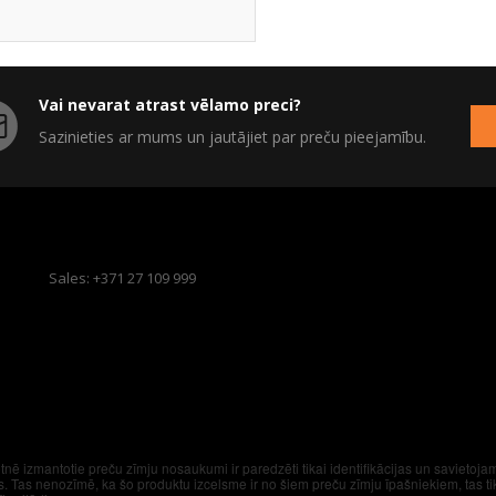
Vai nevarat atrast vēlamo preci?
Sazinieties ar mums un jautājiet par preču pieejamību.
Sales: +371 27 109 999
etnē izmantotie preču zīmju nosaukumi ir paredzēti tikai identifikācijas un savietoj
s. Tas nenozīmē, ka šo produktu izcelsme ir no šiem preču zīmju īpašniekiem, tas t