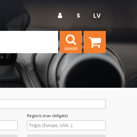
$
LV
Meklēt
Regions (nav oblīgats)