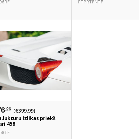
96RF
PTPRTFNTF
76
.26
(€399.99)
.lukturu izlikas priekš
ari 458
58TF