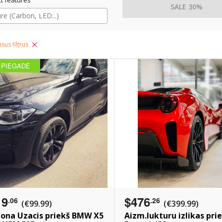
SALE 30%
isus filtrus
 PIEGADE
19
$476
.06
.26
(€99.99)
(€399.99)
ona Uzacis priekš BMW X5
Aizm.lukturu izlikas pri