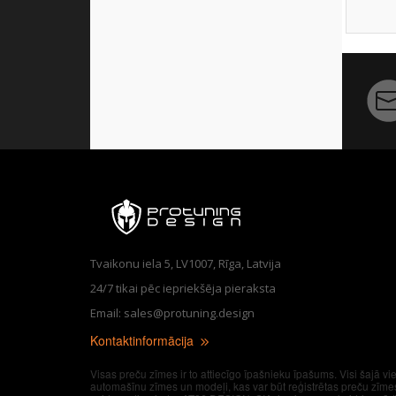
Tvaikonu iela 5, LV1007, Rīga, Latvija
24/7 tikai pēc iepriekšēja pieraksta
Email: sales@protuning.design
Kontaktinformācija
Visas preču zīmes ir to attiecīgo īpašnieku īpašums. Visi šajā vi
automašīnu zīmes un modeļi, kas var būt reģistrētas preču zīme