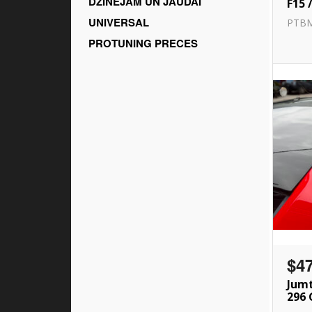
DZINĒJAM UN JAUDAI
F15 
UNIVERSAL
PTBM
PROTUNING PRECES
$4
Jumt
296