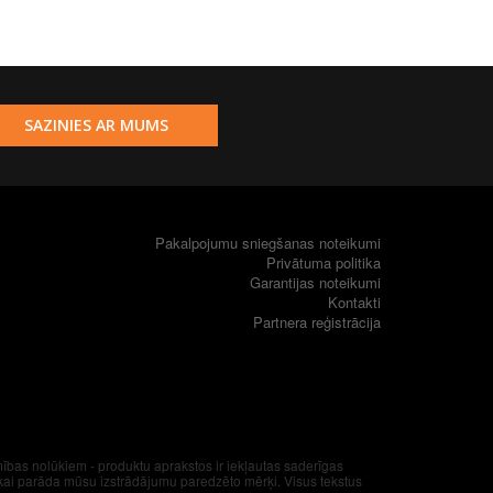
SAZINIES AR MUMS
Pakalpojumu sniegšanas noteikumi
Privātuma politika
Garantijas noteikumi
Kontakti
Partnera reģistrācija
amības nolūkiem - produktu aprakstos ir iekļautas saderīgas
ikai parāda mūsu izstrādājumu paredzēto mērķi. Visus tekstus