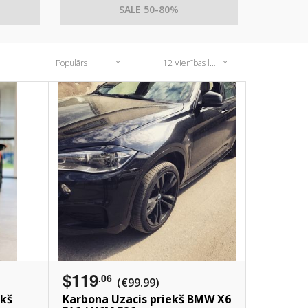
SALE 50-80%
Populārs
12 Vienības lapā
$119
.06
(€99.99)
ekš
Karbona Uzacis priekš BMW X6