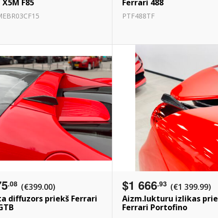
/ X5M F85
Ferrari 488
EBR03CF15
PTF488TF
75
$1 666
.08
.93
(€399.00)
(€1 399.99)
a diffuzors priekš Ferrari
Aizm.lukturu izlikas pri
 GTB
Ferrari Portofino