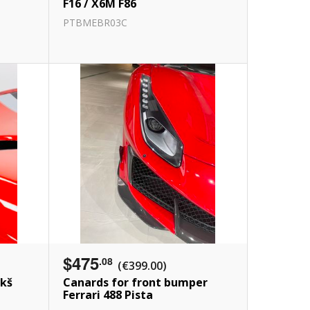
F16 / X6M F86
PTBMEBR03C
$475
.08
(€399.00)
ekš
Canards for front bumper
Ferrari 488 Pista