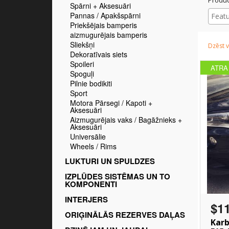
Spārni + Aksesuāri
Pannas / Apakšspārni
Priekšējais bamperis
aizmugurējais bamperis
Sliekšņi
Dzēst v
Dekoratīvais siets
Spoileri
ATRA
Spoguļi
Pilnie bodikiti
Sport
Motora Pārsegi / Kapoti +
Aksesuāri
Aizmugurējais vaks / Bagāžnieks +
Aksesuāri
Universālie
Wheels / Rims
LUKTURI UN SPULDZES
IZPLŪDES SISTĒMAS UN TO
KOMPONENTI
INTERJERS
$1
ORIĢINĀLĀS REZERVES DAĻAS
Karb