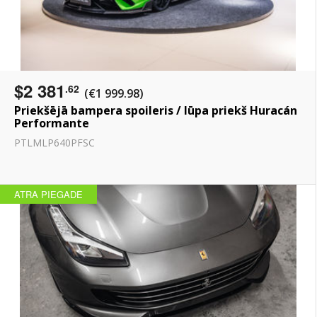
$2 381
.62
(€1 999.98)
Priekšējā bampera spoileris / lūpa priekš Huracán
Performante
PTLMLP640PFSC
ATRA PIEGADE