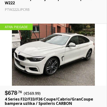
W222
PTW222LIPCRB
ATRA PIEGADE
$678
.76
(€569.99)
4 Series F32/F33/F36 Coupe/Cabrio/GranCoupe
bampera uzlika / Spoileris CARBON