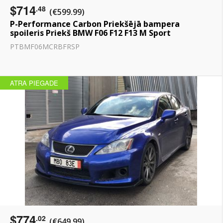
$714
.48
(€599.99)
P-Performance Carbon Priekšējā bampera
spoileris Priekš BMW F06 F12 F13 M Sport
PTBMF06MCRBFRSP
ATRA PIEGADE
$774
.02
(€649.99)