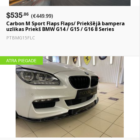
$535
.86
(€449.99)
Carbon M Sport Flaps Flaps/ Priekšējā bampera
uzlikas Priekš BMW G14 / G15 / G16 8 Series
PTBMG15FLC
ATRA PIEGADE