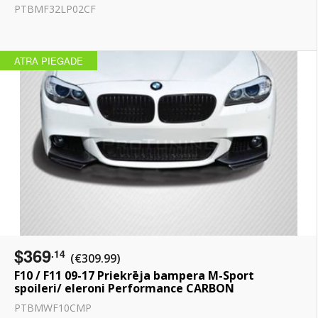
PTBMF32LP02CF
ATRA PIEGADE
$369
.14
(€309.99)
F10 / F11 09-17 Priekrēja bampera M-Sport
spoileri/ eleroni Performance CARBON
PTBMWF10CMP