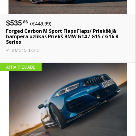
$535
.86
(€449.99)
Forged Carbon M Sport Flaps Flaps/ Priekšējā
bampera uzlikas Priekš BMW G14 / G15 / G16 8
Series
PTBMG15FLCFG
ATRA PIEGADE