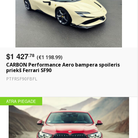
$1 427
.78
(€1 198.99)
CARBON Performance Aero bampera spoileris
priekš Ferrari SF90
PTFRSF90FBFL
ATRA PIEGADE