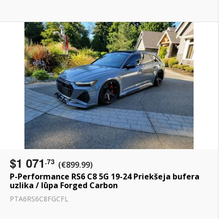
$1 071
.73
(€899.99)
P-Performance RS6 C8 5G 19-24 Priekšeja bufera
uzlika / lūpa Forged Carbon
PTA6RS6C8FGCFL