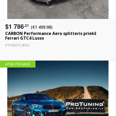
$1 786
.21
(€1 499.98)
CARBON Performance Aero splitteris priekš
Ferrari GTC4 Lusso
PTFRGTC4FSC
ATRA PIEGADE