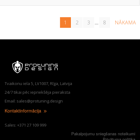
1
2
3
8
NĀKAMA
...
Tvaikonu iela 5, LV1007, Rīga, Latvija
24/7 tikai pēc iepriekšēja pieraksta
Email: sales@protuning.design
Kontaktinformācija
Sales: +371 27 109 999
Pakalpojumu sniegšanas noteikumi
Privātuma politika