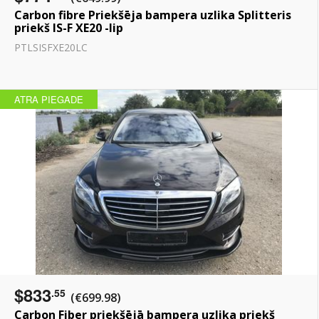
Carbon fibre Priekšēja bampera uzlika Splitteris
priekš IS-F XE20 -lip
PTLSISFXE20LC
ATRA PIEGADE
$833
.55
(€699.98)
Carbon Fiber priekšējā bampera uzlika priekš