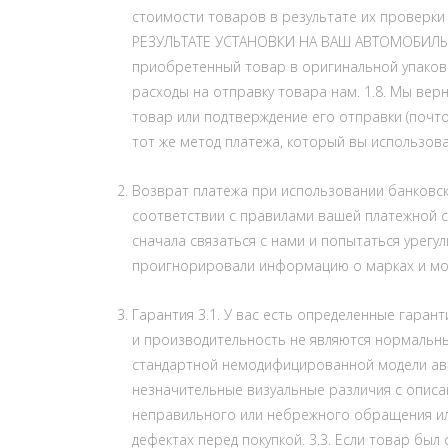
стоимости товаров в результате их провер
РЕЗУЛЬТАТЕ УСТАНОВКИ НА ВАШ АВТОМОБИЛЬ И
приобретенный товар в оригинальной упаковке
расходы на отправку товара нам. 1.8. Мы вер
товар или подтверждение его отправки (почто
тот же метод платежа, который вы использова
Возврат платежа при использовании банковской
соответствии с правилами вашей платежной си
сначала связаться с нами и попытаться урегу
проигнорировали информацию о марках и мо
Гарантия 3.1. У вас есть определенные гаран
и производительность не являются нормальным
стандартной немодифицированной модели автом
незначительные визуальные различия с описани
неправильного или небрежного обращения или
дефектах перед покупкой. 3.3. Если товар б