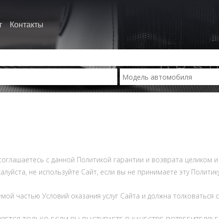
г
Контакты
ы соглашаетесь с данной Политикой гарантии и возврата целиком 
луйста, не используйте Сайт, если вы не принимаете эту Политик
мой частью Условий оказания услуг Сайта и должна толковаться c