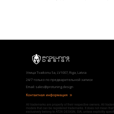
Улица Tvaikonu 5a, LV1007, Riga, Latvia
24/7 только по предварительной записи
Email: sales@protuning.design
Контактная информация
All trademarks are property of their respective owners. All trad
models that can be registered trademarks. It does not mean that 
exclusively belong to AT26 DESIGN, SIA, unless explicitly speci