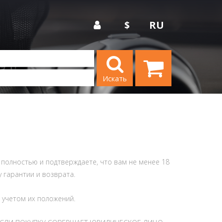
$
RU
Искать
и полностью и подтверждаете, что вам не менее 18
у гарантии и возврата.
 учетом их положений.