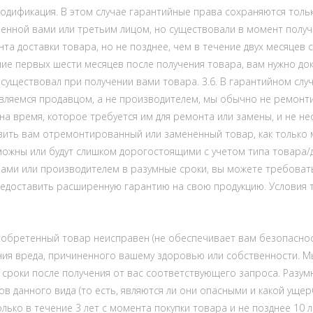
дификация. В этом случае гарантийные права сохраняются только
енной вами или третьим лицом, но существовали в момент получе
та доставки товара, но не позднее, чем в течение двух месяцев 
е первых шести месяцев после получения товара, вам нужно дока
е существовал при получении вами товара. 3.6. В гарантийном с
являемся продавцом, а не производителем, мы обычно не ремонти
а время, которое требуется им для ремонта или замены, и не нес
ить вам отремонтированный или замененный товар, как только мы
ожны или будут слишком дорогостоящими с учетом типа товара/д
нами или производителем в разумные сроки, вы можете требовать
едоставить расширенную гарантию на свою продукцию. Условия т
риобретенный товар неисправен (не обеспечивает вам безопаснос
ния вреда, причиненного вашему здоровью или собственности.
 сроки после получения от вас соответствующего запроса. Разу
 данного вида (то есть, являются ли они опасными и какой ущерб
ко в течение 3 лет с момента покупки товара и не позднее 10 л