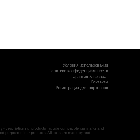
Условия использования
Политика конфиденциальности
Гарантия & возврат
Контакты
Регистрация для партнёров
nly - descriptions of products include compatible car marks and
ded purpose of our products. All texts are made by and