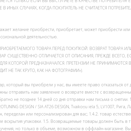
ЯЕТСЯ ТОЛЬКО ЕСЛИ ВЫ ВЫСТУПАЕТЕ В КАЧЕСТВЕ ПОТРЕБИТЕЛЯ!
ЖЕ В ИНЫХ СЛУЧАЯХ, КОГДА ПОКУПАТЕЛЬ НЕ СЧИТАЕТСЯ ПОТРЕБИ
жает желание приобрести, приобретает, может приобрести или ис
ессиональной деятельностью.
РИОБРЕТАЕМОГО ТОВАРА ПЕРЕД ПОКУПКОЙ. ВОЗВРАТ ТОВАРА ИЛ
АР СУЩЕСТВЕННО ОТЛИЧАЕТСЯ ОТ ОПИСАНИЯ, ПРЕЖДЕ ВСЕГО, Е
Я КОТОРОЙ ПРЕДНАЗНАЧАЛСЯ. ПРЕТЕНЗИИ НЕ ПРИНИМАЮТСЯ В
ИТ НЕ ТАК КРУТО, КАК НА ФОТОГРАФИИ»).
вар, который вы приобрели у нас, вы имеете право отказаться от
 должны отправить нам заявление о возврате вместе с возвращен
атно не позднее 14 дней со дня отправки нам письма о снятии.
UNING DESIGN / SIA AT26 DESIGN, Tvaikoņu iela 5, LV1007, Рига, Л
ен, переделан или персонализирован для вас; 1.4.2. товар естест
е вскрытия упаковки. 1.5. Возвращаемые товары должен быть в т
учения, но только в объеме, возможном в оффлайн-магазине. Вы