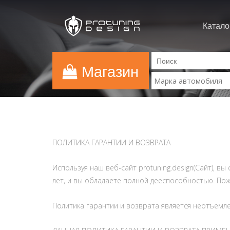
Катало
Магазин
ПОЛИТИКА ГАРАНТИИ И ВОЗВРАТА
Используя наш веб-сайт protuning.design(Сайт), в
лет, и вы обладаете полной дееспособностью. Пожа
Политика гарантии и возврата является неотъемле