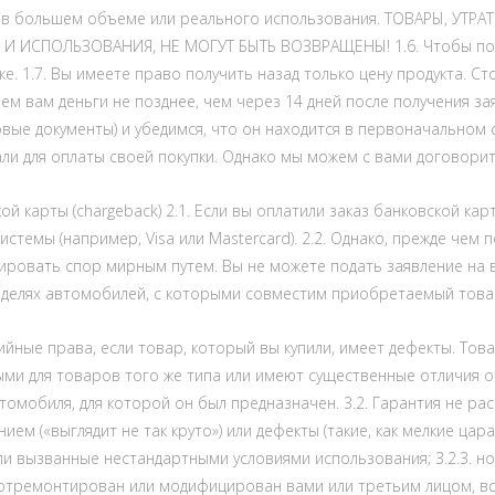
ки в большем объеме или реального использования. ТОВАРЫ, У
 ИСПОЛЬЗОВАНИЯ, НЕ МОГУТ БЫТЬ ВОЗВРАЩЕНЫ! 1.6. Чтобы полу
. 1.7. Вы имеете право получить назад только цену продукта. С
нем вам деньги не позднее, чем через 14 дней после получения за
вые документы) и убедимся, что он находится в первоначальном с
ли для оплаты своей покупки. Однако мы можем с вами договорит
 карты (chargeback) 2.1. Если вы оплатили заказ банковской карт
стемы (например, Visa или Mastercard). 2.2. Однако, прежде чем 
лировать спор мирным путем. Вы не можете подать заявление на 
делях автомобилей, с которыми совместим приобретаемый това
тийные права, если товар, который вы купили, имеет дефекты. То
и для товаров того же типа или имеют существенные отличия от 
обиля, для которой он был предназначен. 3.2. Гарантия не расп
ем («выглядит не так круто») или дефекты (такие, как мелкие цара
 вызванные нестандартными условиями использования; 3.2.3. нор
ыл отремонтирован или модифицирован вами или третьим лицом, в