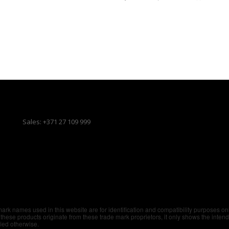
Sales: +371 27 109 999
emark names used in this website are for identification and compatibility purposes o
these products originate from these trade mark proprietors, it only shows the inten
fied otherwise.