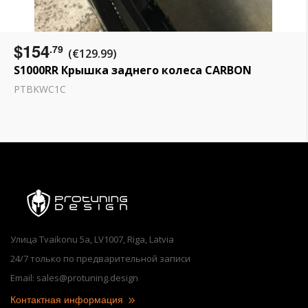
$154
.79
(€129.99)
S1000RR Крышка заднего колеса CARBON
PTBKWC1C
Улица Tvaikonu 5a, LV1007, Riga, Latvia
24/7 только по предварительной записи
Email: sales@protuning.design
Контактная информация