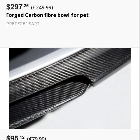
$297
.26
(€249.99)
Forged Carbon fibre bowl for pet
PPETFCB1BART
$95
.12
(€79.99)