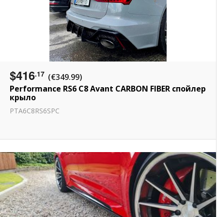
$416
.17
(€349.99)
Performance RS6 C8 Avant CARBON FIBER спойлер
крылo
PTA6C8RS6SPC