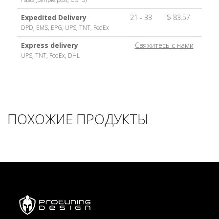
Expedited Delivery
21 - 33
$ 83.57
DPD, EMS, EPG, UPS, TNT, FedEx
Express delivery
Свяжитесь с нами
UPS, TNT, FedEx, DHL
ПОХОЖИЕ ПРОДУКТЫ