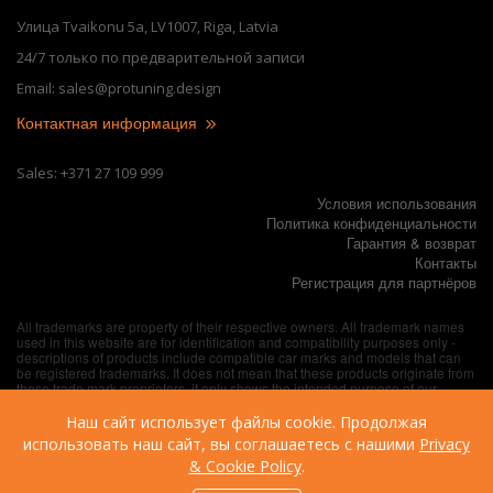
Улица Tvaikonu 5a, LV1007, Riga, Latvia
24/7 только по предварительной записи
Email: sales@protuning.design
Контактная информация
Sales: +371 27 109 999
Условия использования
Политика конфиденциальности
Гарантия & возврат
Контакты
Регистрация для партнёров
All trademarks are property of their respective owners. All trademark names
used in this website are for identification and compatibility purposes only -
descriptions of products include compatible car marks and models that can
be registered trademarks. It does not mean that these products originate from
these trade mark proprietors, it only shows the intended purpose of our
products. All texts are made by and exclusively belong to AT26 DESIGN, SIA,
unless explicitly specified otherwise.
Наш сайт использует файлы cookie. Продолжая
использовать наш сайт, вы соглашаетесь с нашими
Privacy
& Cookie Policy
.