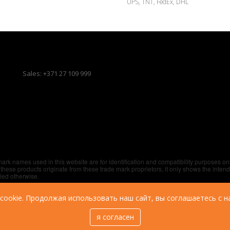
UPS, TNT, FedEx, DHL
Sales: +371 27 109 999
emark names used in this website are for identification and compatibility purposes o
these products originate from these trade mark proprietors, it only shows the inten
fied otherwise.
cookie. Продолжая использовать наш сайт, вы соглашаетесь с 
я согласен