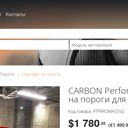
г
Контакты
Пороги
Накладки на пороги
CARBON Perfo
на пороги для 
Код товара: PTFRROMASSV2
$1 780
.35
(€1 499.9