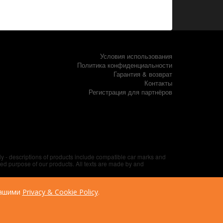
Условия использования
Политика конфиденциальности
Гарантия & возврат
Контакты
Регистрация для партнёров
nly - descriptions of products include compatible car marks and
ded purpose of our products. All texts are made by and
нашими
Privacy & Cookie Policy
.