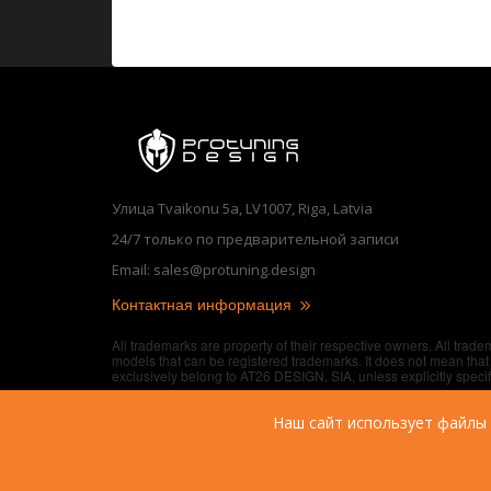
Улица Tvaikonu 5a, LV1007, Riga, Latvia
24/7 только по предварительной записи
Email: sales@protuning.design
Контактная информация
All trademarks are property of their respective owners. All trad
models that can be registered trademarks. It does not mean that 
exclusively belong to AT26 DESIGN, SIA, unless explicitly speci
Наш сайт использует файлы 