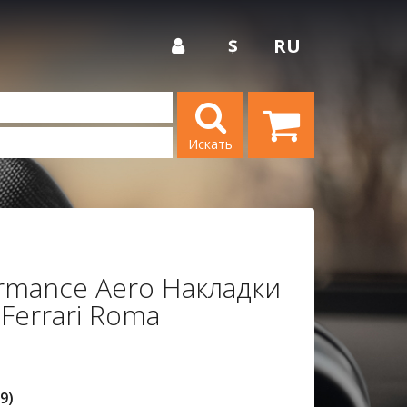
$
RU
Искать
rmance Aero Накладки
Ferrari Roma
9)