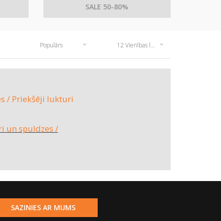
SALE 50-80%
Populārs
12 Vienības lapā
 / Priekšēji lukturi
i un spuldzes /
SAZINIES AR MUMS