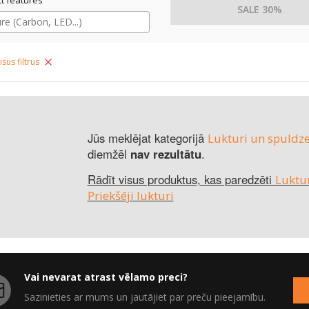
SALE 30%
isus filtrus
Jūs meklējat kategorijā
Lukturi un spuldzes
diemžēl
nav rezultātu
.
Rādīt visus produktus, kas paredzēti
Luktur
Priekšēji lukturi
Vai nevarat atrast vēlamo preci?
Sazinieties ar mums un jautājiet par preču pieejamību.