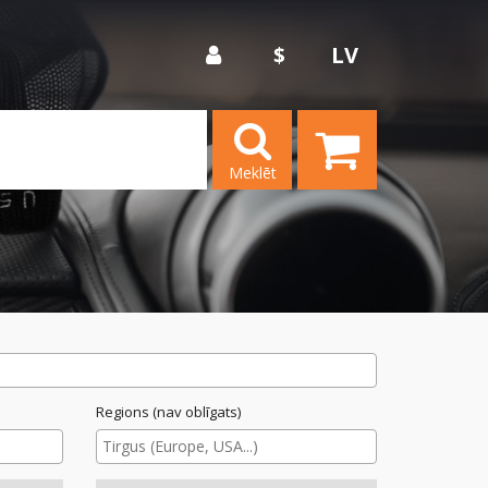
$
LV
Meklēt
Regions (nav oblīgats)