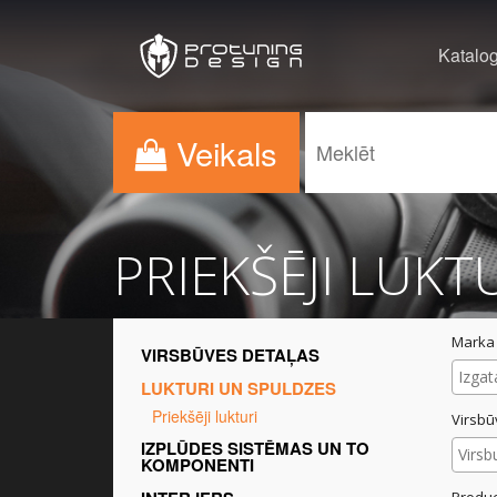
Katalo
Veikals
PRIEKŠĒJI LUKT
Marka
VIRSBŪVES DETAĻAS
LUKTURI UN SPULDZES
Priekšēji lukturi
Virsbū
IZPLŪDES SISTĒMAS UN TO
KOMPONENTI
Produc