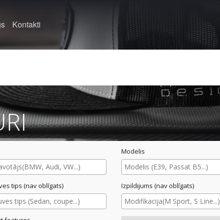
gs
Kontakti
URI
Modelis
ves tips (nav oblīgats)
Izpildijums (nav oblīgats)
t features