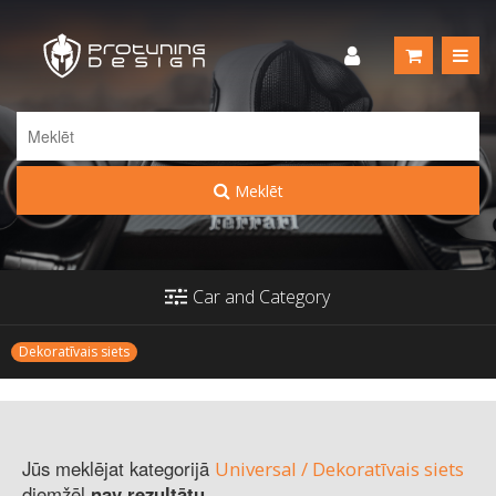
Meklēt
Car and Category
Dekoratīvais siets
Jūs meklējat kategorijā
Universal / Dekoratīvais siets
diemžēl
nav rezultātu
.