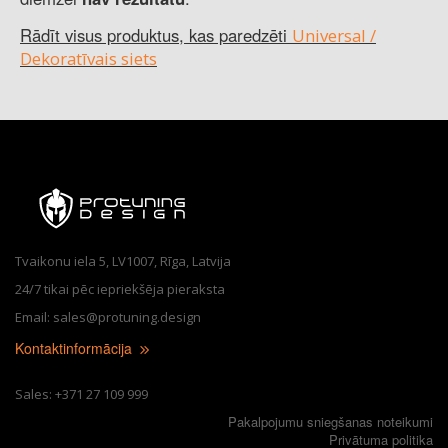
Rādīt visus produktus, kas paredzēti
Universal /
Dekoratīvais siets
Tvaikonu iela 5, LV1007, Rīga, Latvija
24/7 tikai pēc iepriekšēja pieraksta
Email: sales@protuning.design
Kontaktinformācija
Sales: +371 27 109 999
Pakalpojumu sniegšanas noteikumi
Privātuma politika